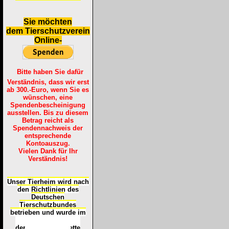
S
ie möchten
dem Tierschutzverein
Online-
Bitte haben Sie dafür
Verständnis, dass wir erst
ab 300.-Euro, wenn Sie es
wünschen, eine
Spendenbescheinigung
ausstellen. Bis zu diesem
Betrag reicht als
Spendennachweis der
entsprechende
Kontoauszug.
Vielen Dank für Ihr
Verständnis!
Unser Tierheim wird nach
den Richtlinien des
Deutschen
Tierschutzbundes
betrieben und wurde im
Okt
ober 2016
mit
d
er
Tierheimplakette