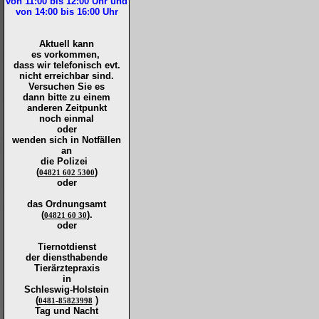
von 11:00 bis 12:00
Uhr und
von 14:00 bis 16:00
Uhr
Aktuell kann
es vorkommen,
dass wir telefonisch evt.
nicht erreichbar sind.
Versuchen Sie es
dann bitte zu
einem
anderen Zeitpunkt
noch einmal
oder
wenden sich in Notfällen
an
die
Polizei
(
)
04821 602 5300
oder
das Ordnungsamt
(
).
04821 60 30
oder
Tiernotdienst
der
diensthabende
Tierärztepraxis
in
Schleswig-Holstein
(
)
0481-85823998
Tag und Nacht