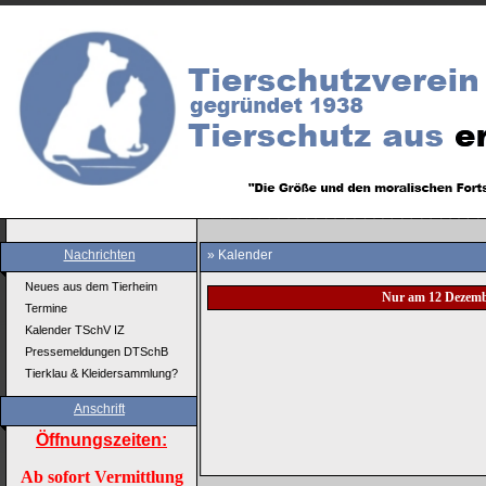
Nachrichten
» Kalender
Neues aus dem Tierheim
Nur am 12 Dezemb
Termine
Kalender TSchV IZ
Pressemeldungen DTSchB
Tierklau & Kleidersammlung?
Anschrift
Öffnungszeiten:
Ab sofort Vermittlung