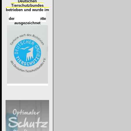
Deutschen
Tierschutzbundes
betrieben und wurde im
Okt
ober 2016
mit
d
er
Tierheimplakette
ausgezeichnet