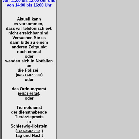
von 11:00 bis 12:00
Uhr und
von 14:00 bis 16:00
Uhr
Aktuell kann
es vorkommen,
dass wir telefonisch evt.
nicht erreichbar sind.
Versuchen Sie es
dann bitte zu
einem
anderen Zeitpunkt
noch einmal
oder
wenden sich in Notfällen
an
die
Polizei
(
)
04821 602 5300
oder
das Ordnungsamt
(
).
04821 60 30
oder
Tiernotdienst
der
diensthabende
Tierärztepraxis
in
Schleswig-Holstein
(
)
0481-85823998
Tag und Nacht