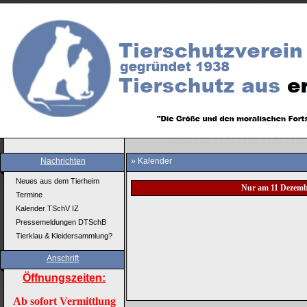
Nachrichten
» Kalender
Neues aus dem Tierheim
Nur am 11 Dezemb
Termine
Kalender TSchV IZ
Pressemeldungen DTSchB
Tierklau & Kleidersammlung?
Anschrift
Öffnungszeiten:
Ab sofort Vermittlung