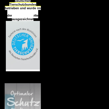
Deutschen
Tierschutzbundes
betrieben und wurde im
Okt
ober 2016
mit
d
er
Tierheimplakette
ausgezeichnet