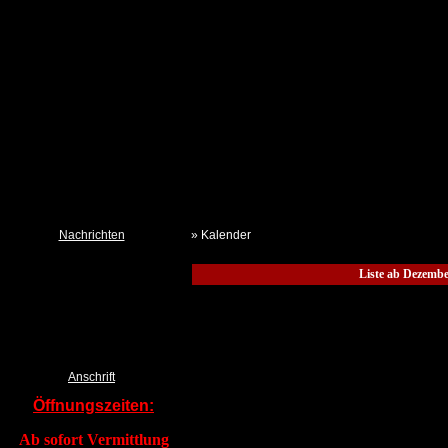
Nachrichten
» Kalender
Neues aus dem Tierheim
Liste ab Dezembe
Termine
Kalender TSchV IZ
Pressemeldungen DTSchB
Tierklau & Kleidersammlung?
Anschrift
Öffnungszeiten:
Ab sofort Vermittlung