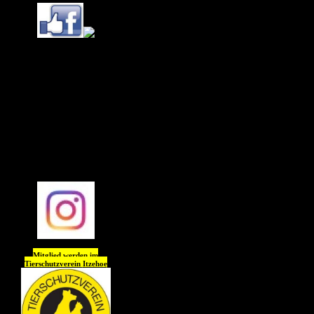
Ihr könnt uns (Tierheim
Itzehoe) jetzt auch
auf
Instagram
folgen !!
Wir freuen uns auf Euch
😊😊😊😊
Mitglied werden im
Tierschutzverein
Itzehoe