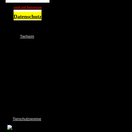
auch auf Instagram
Datenschutz
Tierheim
NOTFALL
Über uns
Das Team
Ehrenamt
Spender
Spendendosen / Boxen
Wunschbrunnen
Unser Tierheim
Bilder Gallery
Links
Sponsoring
Impressum und Datenschutz
Tierschutzvereine