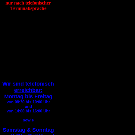
nur nach telefonischer
Terminabsprache
Tierheim Itzehoe
Hafenstraße 19
25524 Itzehoe
Tel
:
04821 94200
Fax
:
04821 94290
E-Mail:
info@tierheim-itzehoe.de
( Bitte geben Sie bei jedem
E-Mail
Kontakt Ihre
Telefonnummer an
)
Wir sind telefonisch
erreichbar:
Montag bis Freitag
von 08:30 bis 10:00
Uhr
und
von 14:00 bis 16:00
Uhr
sowie
Samstag & Sonntag