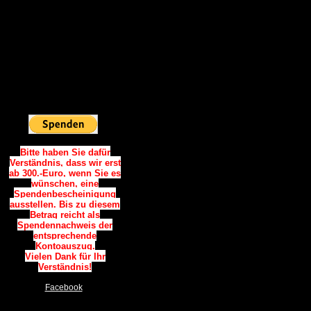
Vielen Dank.
Spendenkonto:
Sparkasse Westholstein
IBAN:
DE06 2225 0020 0090 0787
34
BIC: NOLADE21WHO
Sie möchten
Online Spenden:
Bitte haben Sie dafür
Verständnis, dass wir erst
ab 300.-Euro, wenn Sie es
wünschen, eine
Spendenbescheinigung
ausstellen. Bis zu diesem
Betrag reicht als
Spendennachweis der
entsprechende
Kontoauszug.
Vielen Dank für Ihr
Verständnis!
Facebook