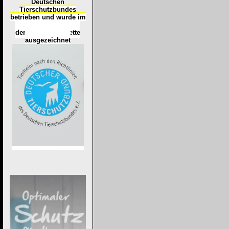
Deutschen
Tierschutzbundes
betrieben und wurde im
Okt
ober 2016
mit
d
er
Tierheimplakette
ausgezeichnet