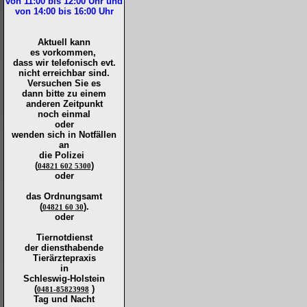
von 11:00 bis 12:00
Uhr und
von 14:00 bis 16:00
Uhr
Aktuell kann
es vorkommen,
dass wir telefonisch evt.
nicht erreichbar sind.
Versuchen Sie es
dann bitte zu
einem
anderen Zeitpunkt
noch einmal
oder
wenden sich in Notfällen
an
die
Polizei
(
)
04821 602 5300
oder
das Ordnungsamt
(
).
04821 60 30
oder
Tiernotdienst
der
diensthabende
Tierärztepraxis
in
Schleswig-Holstein
(
)
0481-85823998
Tag und Nacht