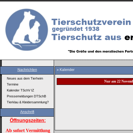
Nachrichten
» Kalender
Neues aus dem Tierheim
Nur am 22 Novemb
Termine
Kalender TSchV IZ
Pressemeldungen DTSchB
Tierklau & Kleidersammlung?
Anschrift
Öffnungszeiten:
Ab sofort Vermittlung