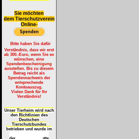
S
ie möchten
dem Tierschutzverein
Online-
Bitte haben Sie dafür
Verständnis, dass wir erst
ab 300.-Euro, wenn Sie es
wünschen, eine
Spendenbescheinigung
ausstellen. Bis zu diesem
Betrag reicht als
Spendennachweis der
entsprechende
Kontoauszug.
Vielen Dank für Ihr
Verständnis!
Unser Tierheim wird nach
den Richtlinien des
Deutschen
Tierschutzbundes
betrieben und wurde im
Okt
ober 2016
mit
d
er
Tierheimplakette