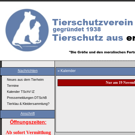
Nachrichten
» Kalender
Neues aus dem Tierheim
Nur am 19 Novemb
Termine
Kalender TSchV IZ
Pressemeldungen DTSchB
Tierklau & Kleidersammlung?
Anschrift
Öffnungszeiten:
Ab sofort Vermittlung