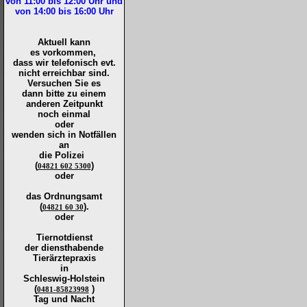
von 11:00 bis 12:00
Uhr und
von 14:00 bis 16:00
Uhr
Aktuell kann
es vorkommen,
dass wir telefonisch evt.
nicht erreichbar sind.
Versuchen Sie es
dann bitte zu
einem
anderen Zeitpunkt
noch einmal
oder
wenden sich in Notfällen
an
die
Polizei
(
)
04821 602 5300
oder
das Ordnungsamt
(
).
04821 60 30
oder
Tiernotdienst
der
diensthabende
Tierärztepraxis
in
Schleswig-Holstein
(
)
0481-85823998
Tag und Nacht