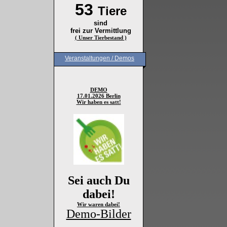
53
Tiere
sind
frei zur Vermittlung
( Unser Tierbestand )
Veranstaltungen / Demos
DEMO
17.01.2026 Berlin
Wir haben es satt!
Sei auch Du
dabei!
Wir waren dabei!
Demo-Bilder