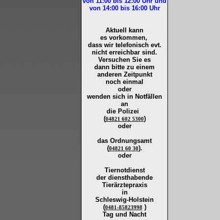
von 11:00 bis 12:00
Uhr und
von 14:00 bis 16:00
Uhr
Aktuell kann
es vorkommen,
dass wir telefonisch evt.
nicht erreichbar sind.
Versuchen Sie es
dann bitte zu
einem
anderen Zeitpunkt
noch einmal
oder
wenden sich in Notfällen
an
die
Polizei
(
)
04821 602 5300
oder
das Ordnungsamt
(
).
04821 60 30
oder
Tiernotdienst
der
diensthabende
Tierärztepraxis
in
Schleswig-Holstein
(
)
0481-85823998
Tag und Nacht