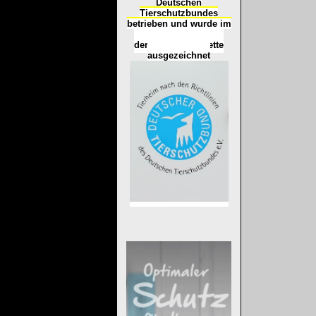
Deutschen
Tierschutzbundes
betrieben und wurde im
Okt
ober 2016
mit
d
er
Tierheimplakette
ausgezeichnet