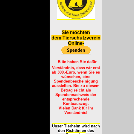
S
ie möchten
dem Tierschutzverein
Online-
Bitte haben Sie dafür
Verständnis, dass wir erst
ab 300.-Euro, wenn Sie es
wünschen, eine
Spendenbescheinigung
ausstellen. Bis zu diesem
Betrag reicht als
Spendennachweis der
entsprechende
Kontoauszug.
Vielen Dank für Ihr
Verständnis!
Unser Tierheim wird nach
den Richtlinien des