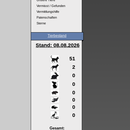
Unsere Tiere
Vermisst / Gefunden
Vermittlungshilfe
Patenschaften
Sterne
Tierbestand
Stand: 08
.08.2026
51
2
0
0
0
0
0
0
Gesamt: