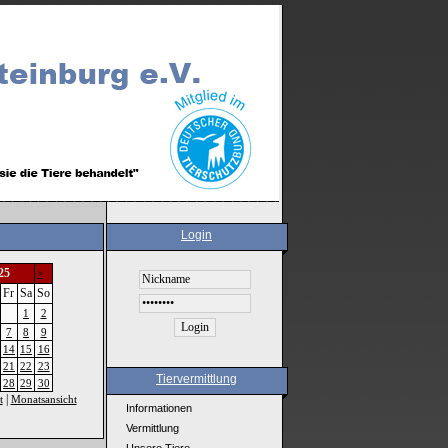
Login
25
>
Fr
Sa
So
1
2
7
8
9
14
15
16
21
22
23
Tiervermittlung
28
29
30
|
t
Monatsansicht
Informationen
Vermittlung