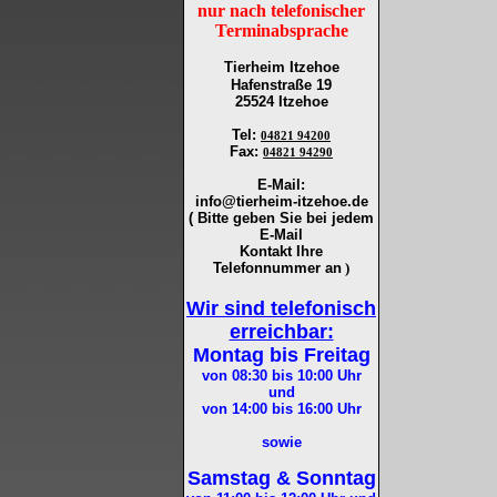
nur nach telefonischer
Terminabsprache
Tierheim Itzehoe
Hafenstraße 19
25524 Itzehoe
Tel
:
04821 94200
Fax
:
04821 94290
E-Mail:
info@tierheim-itzehoe.de
( Bitte geben Sie bei jedem
E-Mail
Kontakt Ihre
Telefonnummer an
)
Wir sind telefonisch
erreichbar:
Montag bis Freitag
von 08:30 bis 10:00
Uhr
und
von 14:00 bis 16:00
Uhr
sowie
Samstag & Sonntag