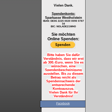
Vielen Dank.
Spendenkonto:
Sparkasse Westholstein
IBAN:
DE06 2225 0020 0090 0787
34
BIC: NOLADE21WHO
Sie möchten
Online Spenden:
Bitte haben Sie dafür
Verständnis, dass wir erst
ab 300.-Euro, wenn Sie es
wünschen, eine
Spendenbescheinigung
ausstellen. Bis zu diesem
Betrag reicht als
Spendennachweis der
entsprechende
Kontoauszug.
Vielen Dank für Ihr
Verständnis!
Facebook