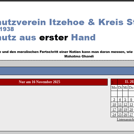
11. 20
Nur am 16 November 2025
<
Mo
Di
Mi
Do
3
4
5
6
10
11
12
13
17
18
19
20
24
25
26
27
Listenansich