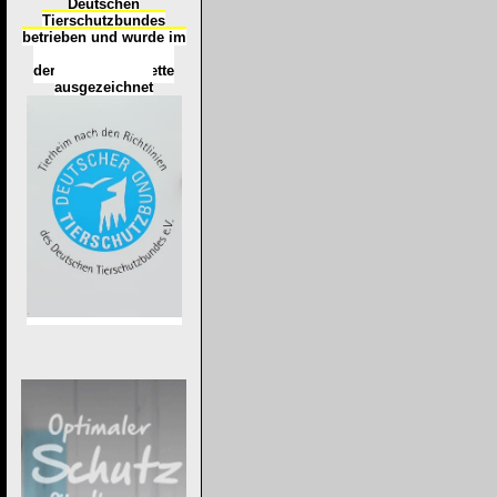
Deutschen
Tierschutzbundes
betrieben und wurde im
Okt
ober 2016
mit
d
er
Tierheimplakette
ausgezeichnet