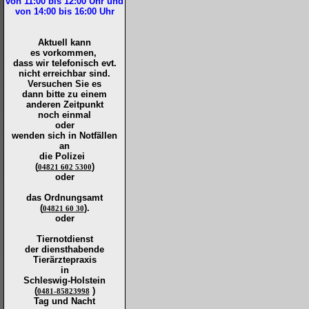
von 11:00 bis 12:00
Uhr und
von 14:00 bis 16:00
Uhr
Aktuell kann
es vorkommen,
dass wir telefonisch evt.
nicht erreichbar sind.
Versuchen Sie es
dann bitte zu
einem
anderen Zeitpunkt
noch einmal
oder
wenden sich in Notfällen
an
die
Polizei
(
)
04821 602 5300
oder
das Ordnungsamt
(
).
04821 60 30
oder
Tiernotdienst
der
diensthabende
Tierärztepraxis
in
Schleswig-Holstein
(
)
0481-85823998
Tag und Nacht