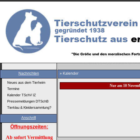
Nachrichten
» Kalender
Neues aus dem Tierheim
Nur am 10 Novemb
Termine
Kalender TSchV IZ
Pressemeldungen DTSchB
Tierklau & Kleidersammlung?
Anschrift
Öffnungszeiten:
Ab sofort Vermittlung