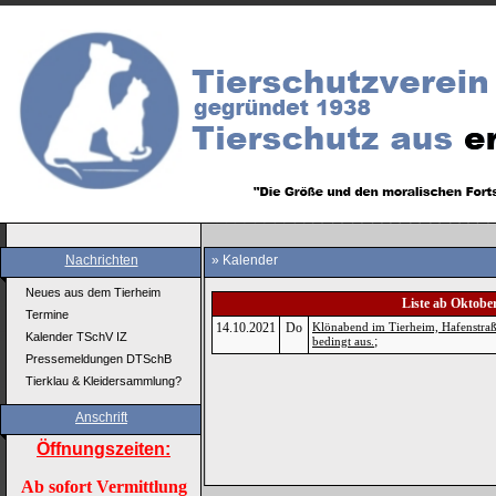
Nachrichten
» Kalender
Neues aus dem Tierheim
Liste ab Oktobe
Termine
14.10.2021
Do
Klönabend im Tierheim, Hafenstraß
Kalender TSchV IZ
;
bedingt aus.
Pressemeldungen DTSchB
Tierklau & Kleidersammlung?
Anschrift
Öffnungszeiten:
Ab sofort Vermittlung