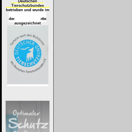
Deutschen
Tierschutzbundes
betrieben und wurde im
Okt
ober 2016
mit
d
er
Tierheimplakette
ausgezeichnet