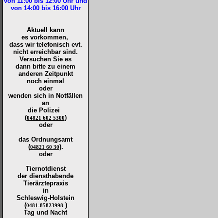
von 11:00 bis 12:00
Uhr und
von 14:00 bis 16:00
Uhr
Aktuell kann
es vorkommen,
dass wir telefonisch evt.
nicht erreichbar sind.
Versuchen Sie es
dann bitte zu
einem
anderen Zeitpunkt
noch einmal
oder
wenden sich in Notfällen
an
die
Polizei
(
)
04821 602 5300
oder
das Ordnungsamt
(
).
04821 60 30
oder
Tiernotdienst
der
diensthabende
Tierärztepraxis
in
Schleswig-Holstein
(
)
0481-85823998
Tag und Nacht