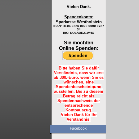
Vielen Dank.
Spendenkonto:
Sparkasse Westholstein
IBAN:
DE06 2225 0020 0090 0787
34
BIC: NOLADE21WHO
Sie möchten
Online Spenden:
Bitte haben Sie dafür
Verständnis, dass wir erst
ab 300.-Euro, wenn Sie es
wünschen, eine
Spendenbescheinigung
ausstellen. Bis zu diesem
Betrag reicht als
Spendennachweis der
entsprechende
Kontoauszug.
Vielen Dank für Ihr
Verständnis!
Facebook