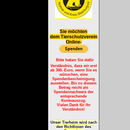
S
ie möchten
dem Tierschutzverein
Online-
Bitte haben Sie dafür
Verständnis, dass wir erst
ab 300.-Euro, wenn Sie es
wünschen, eine
Spendenbescheinigung
ausstellen. Bis zu diesem
Betrag reicht als
Spendennachweis der
entsprechende
Kontoauszug.
Vielen Dank für Ihr
Verständnis!
Unser Tierheim wird nach
den Richtlinien des