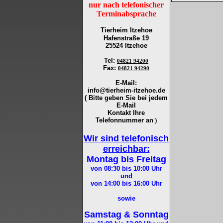
nur nach telefonischer
Terminabsprache
Tierheim Itzehoe
Hafenstraße 19
25524 Itzehoe
Tel
:
04821 94200
Fax
:
04821 94290
E-Mail:
info@tierheim-itzehoe.de
( Bitte geben Sie bei jedem
E-Mail
Kontakt Ihre
Telefonnummer an
)
Wir sind telefonisch
erreichbar:
Montag bis Freitag
von 08:30 bis 10:00
Uhr
und
von 14:00 bis 16:00
Uhr
sowie
Samstag & Sonntag