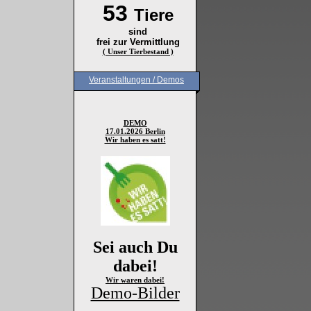
53
Tiere
sind
frei zur Vermittlung
( Unser Tierbestand )
Veranstaltungen / Demos
DEMO
17.01.2026 Berlin
Wir haben es satt!
Sei auch Du
dabei!
Wir waren dabei!
Demo-Bilder