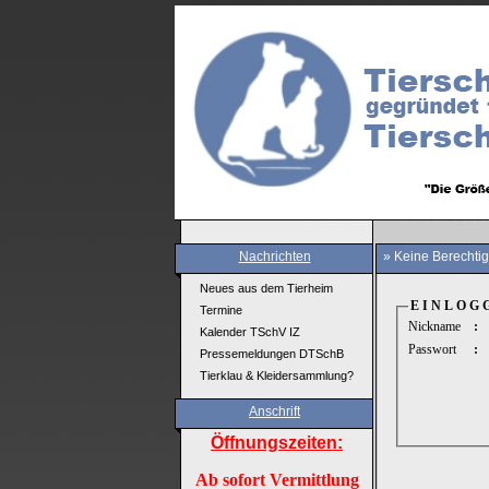
Nachrichten
» Keine Berechti
Neues aus dem Tierheim
E I N L O G 
Termine
Nickname
:
Kalender TSchV IZ
Passwort
:
Pressemeldungen DTSchB
Tierklau & Kleidersammlung?
Anschrift
Öffnungszeiten:
Ab sofort Vermittlung