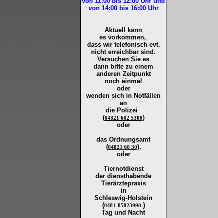
von 11:00 bis 12:00
Uhr und
von 14:00 bis 16:00
Uhr
Aktuell kann
es vorkommen,
dass wir telefonisch evt.
nicht erreichbar sind.
Versuchen Sie es
dann bitte zu
einem
anderen Zeitpunkt
noch einmal
oder
wenden sich in Notfällen
an
die
Polizei
(
)
04821 602 5300
oder
das Ordnungsamt
(
).
04821 60 30
oder
Tiernotdienst
der
diensthabende
Tierärztepraxis
in
Schleswig-Holstein
(
)
0481-85823998
Tag und Nacht